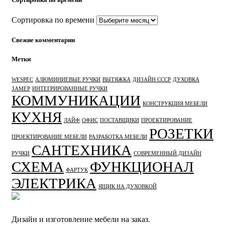
Сортировка по времени
Свежие комментарии
Метки
WESPEC
АЛЮМИНИЕВЫЕ РУЧКИ
ВЫТЯЖКА
ДИЗАЙН СССР
ДУХОВКА
ЗАМЕР
ИНТЕГРИРОВАННЫЕ РУЧКИ
КОММУНИКАЦИИ
КОНСТРУКЦИЯ МЕБЕЛИ
КУХНЯ
ЛАЙФ
ОФИС
ПОСТАВЩИКИ
ПРОЕКТИРОВАНИЕ
РОЗЕТКИ
ПРОЕКТИРОВАНИЕ МЕБЕЛИ
РАЗРАБОТКА МЕБЕЛИ
САНТЕХНИКА
РУЧКИ
СОВРЕМЕННЫЙ ДИЗАЙН
СХЕМА
ФУНКЦИОНАЛ
ФАРТУК
ЭЛЕКТРИКА
ЯЩИК НА ДУХОВКОЙ
Дизайн и изготовление мебели на заказ.